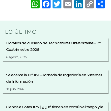
W
F
T
E
L
C
S
h
a
w
m
i
o
h
a
c
i
a
n
p
a
t
e
t
i
k
y
r
LO ÚLTIMO
s
b
t
l
e
L
e
Horarios de cursado de Tecnicaturas Universitarias – 2º
A
o
e
d
i
Cuatrimestre 2026
6 agosto, 2026
p
o
r
I
n
p
k
n
k
Se acerca la 12º JISI – Jornada de Ingeniería en Sistemas
de Información
31 julio, 2026
Ciencia a Gotas #37 | ¿Qué tienen en común el tango y la