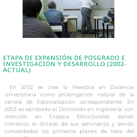
ETAPA DE EXPANSIÓN DE POSGRADO E
INVESTIGACIÓN Y DESARROLLO (2002-
ACTUAL)
En 2002 se crea la Maestría en Docencia
Universitaria como prolongación natural de la
carrera de Especialización correspondiente. En
2003 es aprobado el Doctorado en Ingeniería, con
mención en Ensayos Estructurales, dando
comienzo el dictado de sus seminarios y siendo
convalidados los primeros planes de tesis del