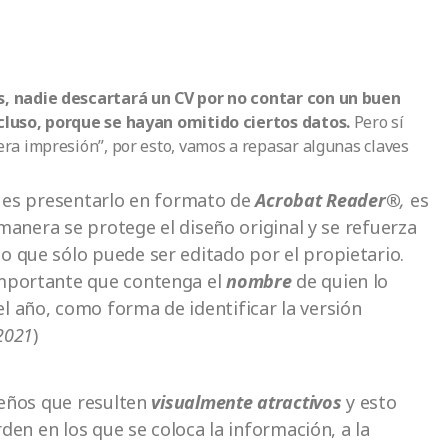
s, nadie descartará un CV por no contar con un buen
cluso, porque se hayan omitido ciertos datos.
Pero sí
ra impresión”, por esto, vamos a repasar algunas claves
l es presentarlo en formato de
Acrobat Reader®
,
es
 manera se protege el diseño original y se refuerza
 que sólo puede ser editado por el propietario.
importante que contenga el
nombre
de quien lo
 año, como forma de identificar la versión
 2021
)
seños que resulten
visualmente atractivos
y esto
rden en los que se coloca la información, a la