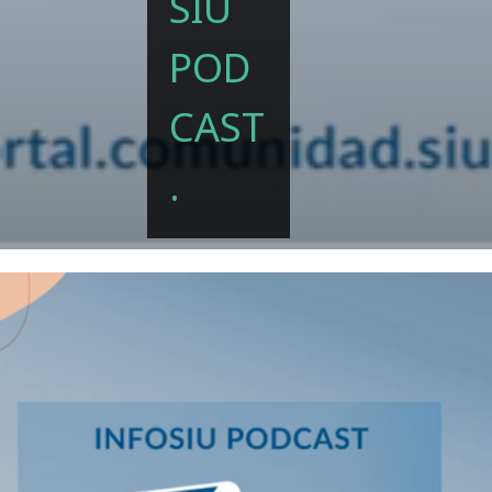
SIU
POD
CAST
.