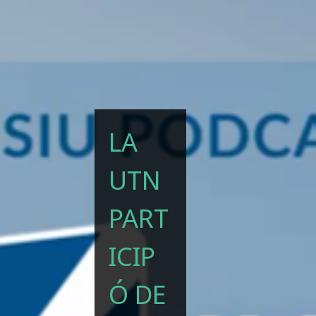
LA
UTN
PART
ICIP
Ó DE